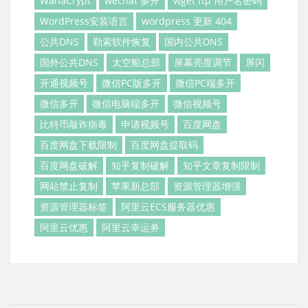
WanaCrypt
wechat 多开
wget ftp 用户名密码
WordPress安装语言
wordpress 更新 404
公共DNS
勒索软件恢复
国内公共DNS
国外公共DNS
太空船总部
屏幕亮度调节
屏闪
开通视频号
微信PC版多开
微信PC端多开
微信多开
微信电脑端多开
微信视频号
比特币敲诈病毒
申请视频号
百度网盘
百度网盘下载限制
百度网盘提取码
百度网盘破解
知乎复制破解
知乎文章复制限制
网站禁止复制
苹果新总部
资源管理器增强
资源管理器标签
阿里云ECS服务器优惠
阿里云优惠
阿里云幸运券