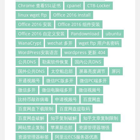
Chrome 查看SSL证书
cpanel
CTB-Locker
linux wget ftp
Office 2016 Install
Office 2016 安装
Office 2016 组件安装
Office 2016 自定义安装
Pandownload
ubuntu
WanaCrypt
wechat 多开
wget ftp 用户名密码
WordPress安装语言
wordpress 更新 404
公共DNS
勒索软件恢复
国内公共DNS
国外公共DNS
太空船总部
屏幕亮度调节
屏闪
开通视频号
微信PC版多开
微信PC端多开
微信多开
微信电脑端多开
微信视频号
比特币敲诈病毒
申请视频号
百度网盘
百度网盘下载限制
百度网盘提取码
百度网盘破解
知乎复制破解
知乎文章复制限制
网站禁止复制
苹果新总部
资源管理器增强
资源管理器标签
阿里云ECS服务器优惠