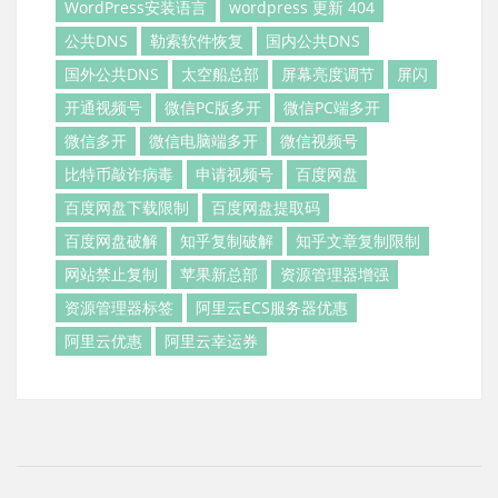
WordPress安装语言
wordpress 更新 404
公共DNS
勒索软件恢复
国内公共DNS
国外公共DNS
太空船总部
屏幕亮度调节
屏闪
开通视频号
微信PC版多开
微信PC端多开
微信多开
微信电脑端多开
微信视频号
比特币敲诈病毒
申请视频号
百度网盘
百度网盘下载限制
百度网盘提取码
百度网盘破解
知乎复制破解
知乎文章复制限制
网站禁止复制
苹果新总部
资源管理器增强
资源管理器标签
阿里云ECS服务器优惠
阿里云优惠
阿里云幸运券