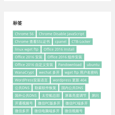
标签
Chrome 56
Chrome Disable JavaScript
Chrome 查看SSL证书
cpanel
CTB-Locker
linux wget ftp
Office 2016 Install
Office 2016 安装
Office 2016 组件安装
Office 2016 自定义安装
Pandownload
ubuntu
WanaCrypt
wechat 多开
wget ftp 用户名密码
WordPress安装语言
wordpress 更新 404
公共DNS
勒索软件恢复
国内公共DNS
国外公共DNS
太空船总部
屏幕亮度调节
屏闪
开通视频号
微信PC版多开
微信PC端多开
微信多开
微信电脑端多开
微信视频号