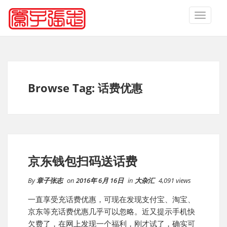
TOGGLE
NAVIGA
Browse Tag: 话费优惠
京东钱包扫码送话费
By
章子张志
on
2016年 6月 16日
in
大杂汇
4,091 views
一直享受充话费优惠，可现在发现支付宝、淘宝、
京东等充话费优惠几乎可以忽略。近又提示手机快
欠费了，在网上发现一个福利，刚才试了，确实可